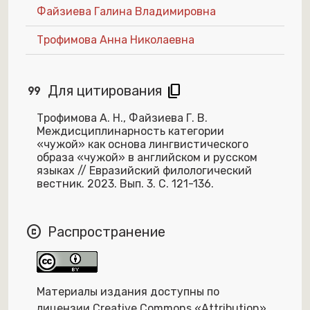
Файзиева Галина Владимировна
Трофимова Анна Николаевна
format_quote
content_copy
Для цитирования
Трофимова А. Н., Файзиева Г. В.
Междисциплинарность категории
«чужой» как основа лингвистического
образа «чужой» в английском и русском
языках // Евразийский филологический
вестник. 2023. Вып. 3. С. 121-136.
copyright
Распространение
Материалы издания доступны по
лицензии Creative Commons «Attribution»