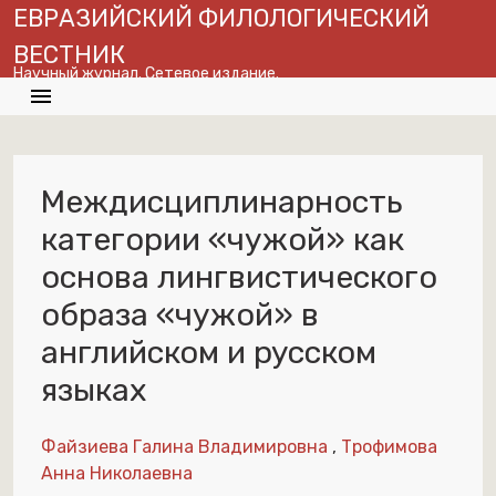
ЕВРАЗИЙСКИЙ ФИЛОЛОГИЧЕСКИЙ
ВЕСТНИК
Научный журнал. Сетевое издание.
menu
search
globe
En
Междисциплинарность
категории «чужой» как
основа лингвистического
образа «чужой» в
английском и русском
языках
Файзиева Галина Владимировна
,
Трофимова
Анна Николаевна