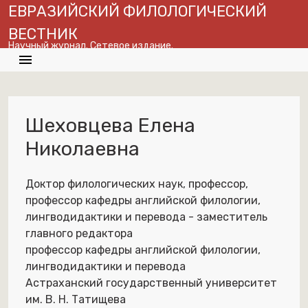
ЕВРАЗИЙСКИЙ ФИЛОЛОГИЧЕСКИЙ
ВЕСТНИК
Научный журнал. Сетевое издание.
menu
search
globe
En
Шеховцева Елена
Николаевна
Доктор филологических наук, профессор,
профессор кафедры английской филологии,
лингводидактики и перевода - заместитель
главного редактора
профессор кафедры английской филологии,
лингводидактики и перевода
Астраханский государственный университет
им. В. Н. Татищева