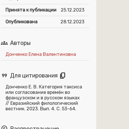
Принята к публикации
25.12.2023
Опубликована
28.12.2023
groups
Авторы
Донченко Елена Валентиновна
format_quote
content_copy
Для цитирования
Донченко Е. В. Категория таксиса
или согласование времён во
французском и в русском языках
// Евразийский филологический
вестник. 2023. Вып. 4. С. 53-64.
copyright
Распространение