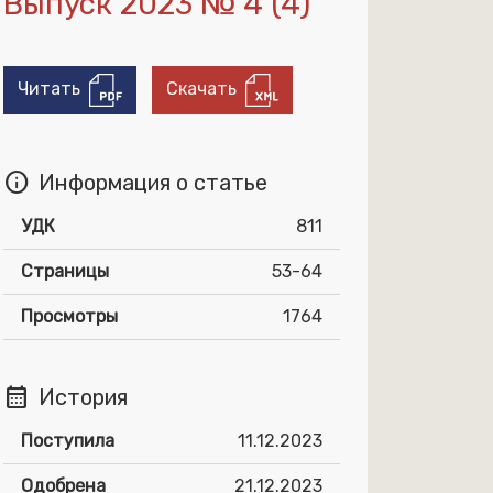
Выпуск 2023 № 4 (4)
Читать
Скачать
info
Информация о статье
УДК
811
Страницы
53-64
Просмотры
1764
calendar_month
История
Поступила
11.12.2023
Одобрена
21.12.2023