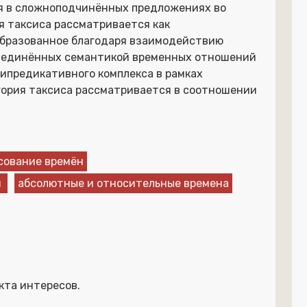
я в сложноподчинённых предложениях во
я таксиса рассматривается как
образованное благодаря взаимодействию
бъединённых семантикой временных отношений
предикативного комплекса в рамках
гория таксиса рассматривается в соотношении
сование времён
и
абсолютные и относительные времена
кта интересов.