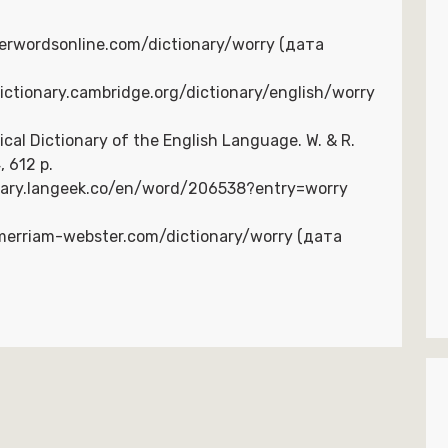
terwordsonline.com/dictionary/worry (дата
dictionary.cambridge.org/dictionary/english/worry
al Dictionary of the English Language. W. & R.
 612 p.
ionary.langeek.co/en/word/206538?entry=worry
.merriam-webster.com/dictionary/worry (дата