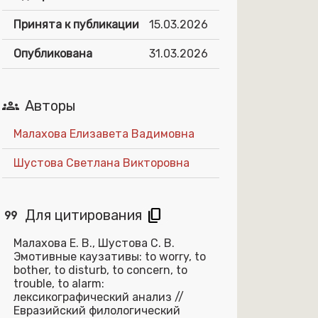
Принята к публикации
15.03.2026
Опубликована
31.03.2026
groups
Авторы
Малахова Елизавета Вадимовна
Шустова Светлана Викторовна
format_quote
content_copy
Для цитирования
Малахова Е. В., Шустова С. В.
Эмотивные каузативы: to worry, to
bother, to disturb, to concern, to
trouble, to alarm:
лексикографический анализ //
Евразийский филологический