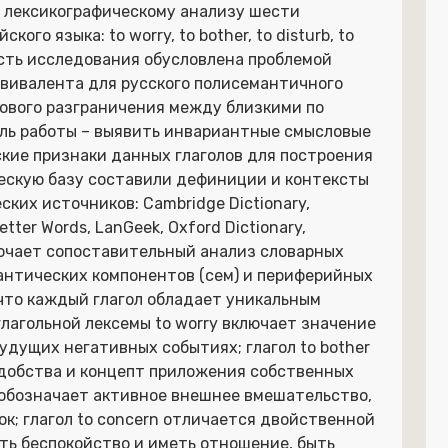
 лексикографическому анализу шести
го языка: to worry, to bother, to disturb, to
ьность исследования обусловлена проблемой
квивалента для русского полисемантичного
лового разграничения между близкими по
ль работы – выявить инвариантные смысловые
кие признаки данных глаголов для построения
ескую базу составили дефиниции и контексты
ких источников: Cambridge Dictionary,
etter Words, LanGeek, Oxford Dictionary,
ключает сопоставительный анализ словарных
антических компонентов (сем) и периферийных
 что каждый глагол обладает уникальным
лагольной лексемы to worry включает значение
удущих негативных событиях; глагол to bother
удобства и концепт приложения собственных
b обозначает активное внешнее вмешательство,
к; глагол to concern отличается двойственной
ть беспокойство и иметь отношение, быть