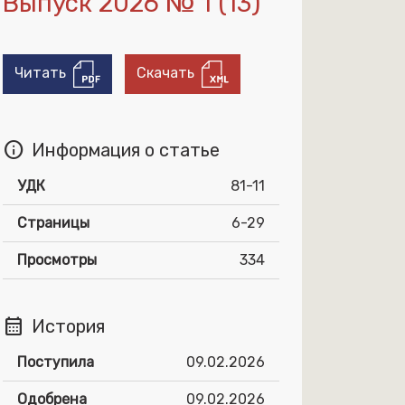
Выпуск 2026 № 1 (13)
Читать
Скачать
info
Информация о статье
УДК
81-11
Страницы
6-29
Просмотры
334
calendar_month
История
Поступила
09.02.2026
Одобрена
09.02.2026