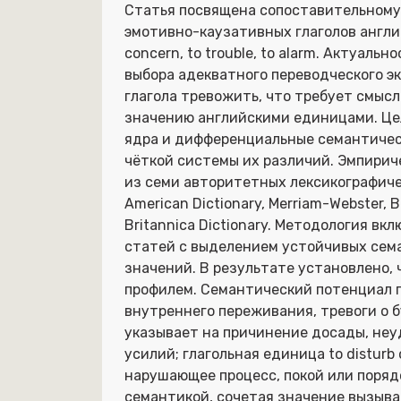
Статья посвящена сопоставительному
эмотивно-каузативных глаголов английско
concern, to trouble, to alarm. Актуал
выбора адекватного переводческого э
глагола тревожить, что требует смыс
значению английскими единицами. Це
ядра и дифференциальные семантичес
чёткой системы их различий. Эмпирич
из семи авторитетных лексикографичес
American Dictionary, Merriam-Webster, B
Britannica Dictionary. Методология в
статей с выделением устойчивых сем
значений. В результате установлено,
профилем. Семантический потенциал г
внутреннего переживания, тревоги о б
указывает на причинение досады, не
усилий; глагольная единица to distur
нарушающее процесс, покой или порядо
семантикой, сочетая значение вызыва