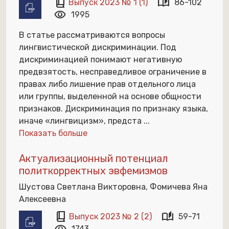
book_2
auto_stories
Выпуск 2023 № 1 (1)
86-102
visibility
1995
В статье рассматриваются вопросы
лингвистической дискриминации. Под
дискриминацией понимают негативную
предвзятость, несправедливое ограничение в
правах либо лишение прав отдельного лица
или группы, выделенной на основе общности
признаков. Дискриминация по признаку языка,
иначе «лингвицизм», предста
...
Показать больше
Актуализационный потенциал
политкорректных эвфемизмов
Шустова Светлана Викторовна, Фомичева Яна
Алексеевна
book_2
auto_stories
Выпуск 2023 № 2 (2)
59-71
1743