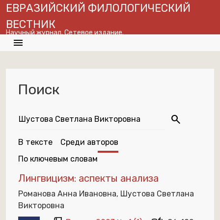
ЕВРАЗИЙСКИЙ ФИЛОЛОГИЧЕСКИЙ
ВЕСТНИК
Научный журнал. Сетевое издание.
menu
search
globe
En
Поиск
search
В тексте
Среди авторов
По ключевым словам
Лингвицизм: аспекты анализа
Романова Анна Ивановна, Шустова Светлана
Викторовна