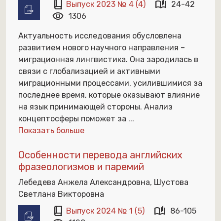
book_2
auto_stories
Выпуск 2023 № 4 (4)
24-42
visibility
1306
Актуальность исследования обусловлена
развитием нового научного направления –
миграционная лингвистика. Она зародилась в
связи с глобализацией и активными
миграционными процессами, усилившимися за
последнее время, которые оказывают влияние
на язык принимающей стороны. Анализ
концептосферы поможет за
...
Показать больше
Особенности перевода английских
фразеологизмов и паремий
Лебедева Анжела Александровна, Шустова
Светлана Викторовна
book_2
auto_stories
Выпуск 2024 № 1 (5)
86-105