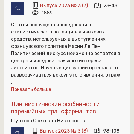
book_2
auto_stories
Выпуск 2023 № 3 (3)
23-43
visibility
1889
Статья посвящена исследованию
стилистического потенциала языковых
средств, используемых в выступлениях
французского политика Марин Ле Пен.
Политический дискурс неизменно остаётся в
центре исследовательского интереса
лингвистов. Научные дискуссии продолжают
разворачиваться вокруг этого явления, отраж
...
Показать больше
Лингвистические особенности
паремийных трансформантов
Шустова Светлана Викторовна
book_2
auto_stories
Выпуск 2023 № 3 (3)
98-108