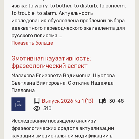
языка: to worry, to bother, to disturb, to concern,
to trouble, to alarm. Актуальность
исследования обусловлена проблемой выбора
адекватного переводческого эквивалента для
русского полисема
...
Показать больше
Эмотивная каузативность:
фразеологический аспект
Малахова Елизавета Вадимовна, Шустова
Светлана Викторовна, Сюткина Надежда
Павловна
book_2
auto_stories
Выпуск 2026 № 1 (13)
30-48
visibility
310
Исследование посвящено анализу
фразеологических средств актуализации
каузации эмоциональной модификации в