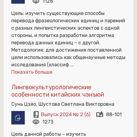
visibility
1128
Цель: изучить существующие способы
перевода фразеологических единиц и паремий
с разных лингвистических аспектов с одной
стороны, и попытка разработки алгоритма
перевода данных единиц – с другой.
Методология: для достижения поставленной
цели использовались как общенаучные методы
исследования (классиф
...
Показать больше
Лингвокультурологические
особенности китайских чэнъюй
Сунь Цзяо, Шустова Светлана Викторовна
book_2
auto_stories
Выпуск 2024 № 2 (6)
88-101
visibility
1273
Цель данной работы ‒ изучить