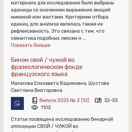
материала для исследования были выбраны
единицы со значением выражения эмоций
мимикой или жестами. Критерием отбора
единиц для анализа являлась также их
рефлексивность. Это связано с тем, что
семантика подобных лексем н
...
Показать больше
Бином свой / чужой во
фразеологическом фонде
французского языка
Малахова Елизавета Вадимовна, Шустова
Светлана Викторовна
book_2
auto_stories
Выпуск 2025 № 2 (10)
32-53
visibility
1102
Статья посвящена исследованию бинарной
оппозиции СВОЙ / ЧУЖОЙ во