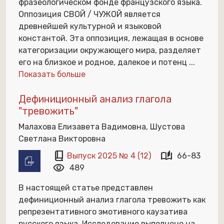
фразеологическом фонде французского языка.
Оппозиция СВОЙ / ЧУЖОЙ является
древнейшей культурной и языковой
константой. Эта оппозиция, лежащая в основе
категоризации окружающего мира, разделяет
его на близкое и родное, далекое и потенц
...
Показать больше
Дефиниционный анализ глагола
"тревожить"
Малахова Елизавета Вадимовна, Шустова
Светлана Викторовна
book_2
auto_stories
Выпуск 2025 № 4 (12)
66-83
visibility
489
В настоящей статье представлен
дефиниционный анализ глагола тревожить как
репрезентативного эмотивного каузатива
русского языка. Исследование выполнено на