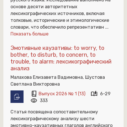
основе десяти авторитетных
лексикографических источников, включая
толковые, исторические и этимологические
словари, что обеспечило репрезентативн
...
Показать больше
Эмотивные каузативы: to worry, to
bother, to disturb, to concern, to
trouble, to alarm: лексикографический
анализ
Малахова Елизавета Вадимовна, Шустова
Светлана Викторовна
book_2
auto_stories
Выпуск 2026 № 1 (13)
6-29
visibility
333
Статья посвящена сопоставительному
лексикографическому анализу шести
эмотивно-каузативных глаголов английского